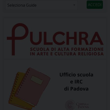
l’Esame di Grado Baccalaureato è neccessario la
conoscenza di una lingua straniera, per […]
Corso di lingua italiana
per studenti stranieri
Dal 7 al 25 settembre 2026 si terrà
il corso di lingua italiana per
studenti stranieri. Le lezioni
saranno dal lunedì al venerdì, dalle 9 alle 12. Esame
scritto in presenza: 25 settembre. Il corso è rivolto agli
studenti e […]
Don Lorenzo Voltolin
nuovo Segretario
dell’Istituto Superiore di