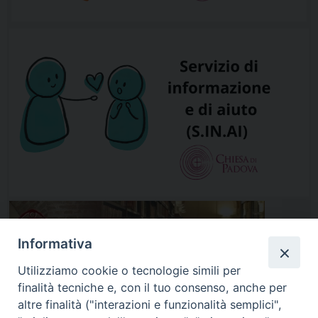
Scienze Religiose di Padova
Il vescovo di Padova, mons. Claudio Cipolla, Moderatore
dell’Istituto Superiore di Scienze Religiose, ha nominato
Segretario dell’Istituto don Lorenzo Voltolin per il
quadriennio 2026-2030. Voltolin prende il posto di don
Giulio Osto, Segretario dal 2020, nominato Direttore il
12 maggio […]
“Gli occhi della fede”
A cinquant’anni dalla prima
traduzione italiana, il saggio “Gli
Informativa
occhi della fede” inizia una nuova
vita con una nuova traduzione ed
Utilizziamo cookie o tecnologie simili per
edizione a cura di Giulio Osto e
finalità tecniche e, con il tuo consenso, anche per
l’introduzione di Gilberto Sabbadin.
altre finalità ("interazioni e funzionalità semplici",
Il breve testo è il volume n. 400 […]