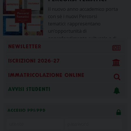
Il nuovo anno accademico porta
con sé i nuovi Percorsi
tematici: rappresentano
un’opportunità di
approfondimento culturale e di
riflessione su temi di grande attualità, con l’obiettivo di
NEWSLETTER
favorire la crescita personale, il confronto e la
partecipazione consapevole. La proposta si caratterizza
ISCRIZIONI 2026-27
[…]
IMMATRICOLAZIONE ONLINE
SAE – Sessione autunnale
AVVISI STUDENTI
esami
Gentili Studenti, Allego di seguito il
ACCESSO PPS/PPD
riepilogo delle date degli Esami
programmate per la Sessione Autunnale Esami ( 3 – 25
settembre 2026). Ricordiamo che per conseguire