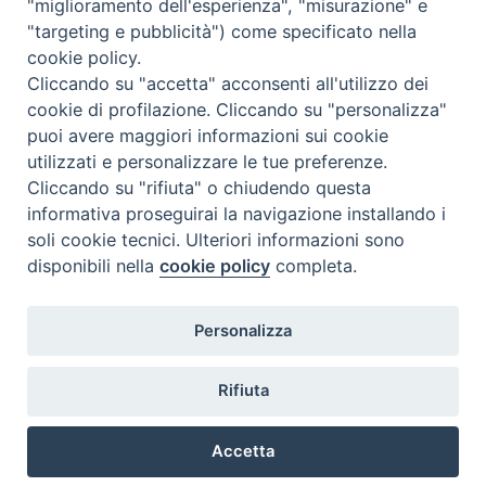
"miglioramento dell'esperienza", "misurazione" e
"targeting e pubblicità") come specificato nella
cookie policy.
Cliccando su "accetta" acconsenti all'utilizzo dei
altre news
cookie di profilazione. Cliccando su "personalizza"
puoi avere maggiori informazioni sui cookie
utilizzati e personalizzare le tue preferenze.
Cliccando su "rifiuta" o chiudendo questa
informativa proseguirai la navigazione installando i
ISTITUTO SUPERIORE DI SCIENZE RELIGIOSE DI
soli cookie tecnici. Ulteriori informazioni sono
PADOVA
disponibili nella
cookie policy
completa.
Via del Seminario 7, 35122 Padova
Telefono: 049 664116 - Fax: 049 8785144
Personalizza
e-mail: segreteria@issrdipadova.it
Rifiuta
Copyright © ISSR di Padova
Accetta