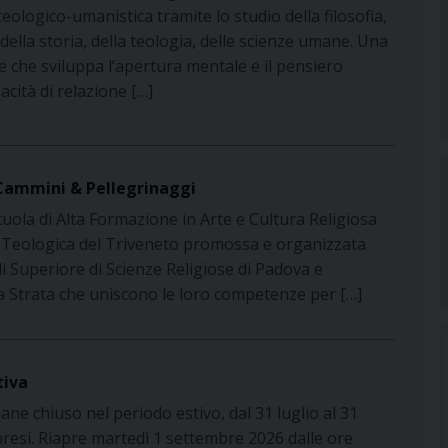
ologico-umanistica tramite lo studio della filosofia,
 della storia, della teologia, delle scienze umane. Una
 che sviluppa l’apertura mentale e il pensiero
pacità di relazione […]
ammini & Pellegrinaggi
ola di Alta Formazione in Arte e Cultura Religiosa
à Teologica del Triveneto promossa e organizzata
 di Superiore di Scienze Religiose di Padova e
Strata che uniscono le loro competenze per […]
tiva
mane chiuso nel periodo estivo, dal 31 luglio al 31
esi. Riapre martedì 1 settembre 2026 dalle ore