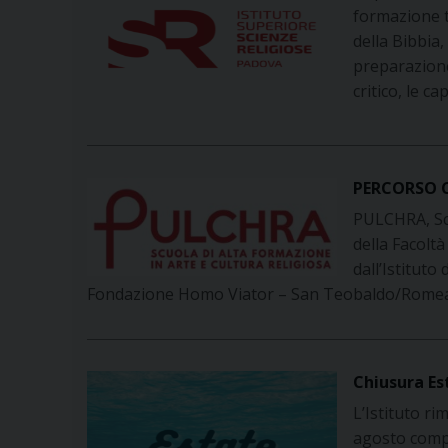
formazione te
della Bibbia,
preparazione
critico, le ca
PERCORSO C
PULCHRA, Scu
della Facolt
dall’Istituto
Fondazione Homo Viator – San Teobaldo/Romea 
Chiusura Es
L’Istituto ri
agosto compr