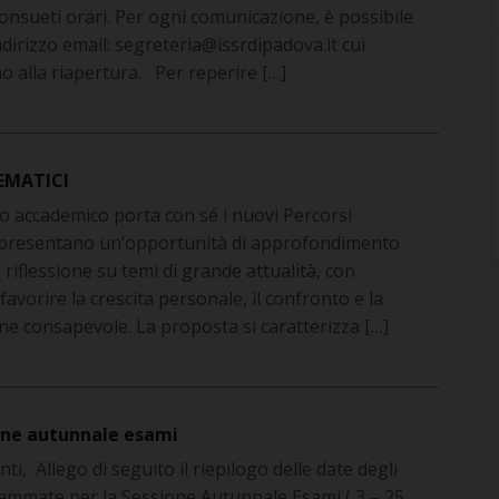
consueti orari. Per ogni comunicazione, è possibile
indirizzo email: segreteria@issrdipadova.it cui
 alla riapertura. Per reperire […]
EMATICI
o accademico porta con sé i nuovi Percorsi
appresentano un’opportunità di approfondimento
i riflessione su temi di grande attualità, con
i favorire la crescita personale, il confronto e la
ne consapevole. La proposta si caratterizza […]
one autunnale esami
nti, Allego di seguito il riepilogo delle date degli
mmate per la Sessione Autunnale Esami ( 3 – 25