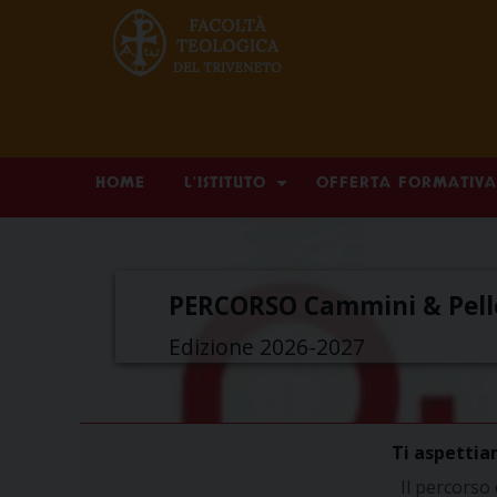
Skip
HOME
L’ISTITUTO
OFFERTA FORMATIVA
to
content
PERCORSO Cammini & Pell
Edizione 2026-2027
Ti aspettiam
Il percorso d