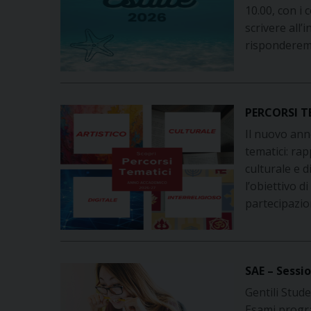
10.00, con i 
scrivere all’
risponderemo
PERCORSI T
Il nuovo ann
tematici: r
culturale e d
l’obiettivo d
partecipazio
SAE – Sessi
Gentili Stude
Esami progra