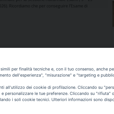
26). Ricordiamo che per conseguire l’Esame di
aureato è neccessario la conoscenza di una lingua
r […]
gua italiana per studenti stranieri
ettembre 2026 si terrà il corso di lingua italiana per
nieri. Le lezioni saranno dal lunedì al venerdì, dalle 9
e scritto in presenza: 25 settembre. Il corso è rivolto
 e […]
imili per finalità tecniche e, con il tuo consenso, anche per 
amento dell'esperienza", "misurazione" e "targeting e pubbli
i all'utilizzo dei cookie di profilazione. Cliccando su "pe
IOSE DI PADOVA
ti e personalizzare le tue preferenze. Cliccando su "rifiuta
 Voltolin nuovo Segretario dell’Istituto
lando i soli cookie tecnici. Ulteriori informazioni sono dispo
i Scienze Religiose di Padova
i Padova, mons. Claudio Cipolla, Moderatore