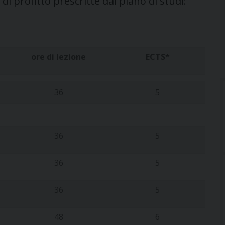
 di profitto prescritte dal piano di studi:
ore di lezione
ECTS
*
36
5
36
5
36
5
36
5
48
6