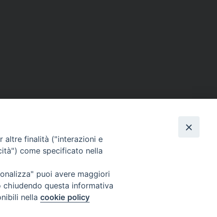
altre finalità ("interazioni e
cità") come specificato nella
rsonalizza" puoi avere maggiori
Copyright © ISSR di Padova
" o chiudendo questa informativa
nibili nella
cookie policy