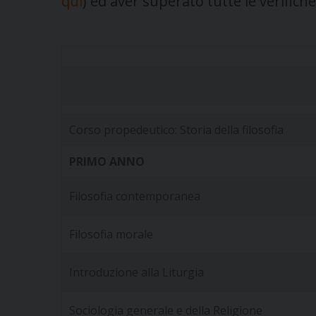
qui
) ed aver superato tutte le verifiche
Corso propedeutico: Storia della filosofia
PRIMO ANNO
Filosofia contemporanea
Filosofia morale
Introduzione alla Liturgia
Sociologia generale e della Religione