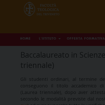
Skip
HOME
L’ISTITUTO
OFFERTA FORMATIVA
to
content
Baccalaureato in Scienze
triennale)
Gli studenti ordinari, al termine d
conseguono il titolo accademico d
(Laurea triennale), dopo aver attest
secondo le modalità previste dal no