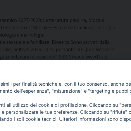
ccademico 2027-2028: Letteratura paolina, Morale
co Testamento 2, Morale sessuale e familiare, Teologia
siologia e mariologia.
le sessuale e familiare, Bioetica Sono attivati dalla
onale, nell’A.A. 2026-2027, pertanto ci si può iscrivere
to nel piano di studi dell’ISSR. Si veda www.fttr.it
imili per finalità tecniche e, con il tuo consenso, anche per 
amento dell'esperienza", "misurazione" e "targeting e pubbli
i all'utilizzo dei cookie di profilazione. Cliccando su "pe
IOSE DI PADOVA
ti e personalizzare le tue preferenze. Cliccando su "rifiuta
lando i soli cookie tecnici. Ulteriori informazioni sono dispo