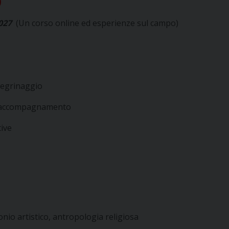
O
027
(Un corso online ed esperienze sul campo)
legrinaggio
l’accompagnamento
ive
onio artistico, antropologia religiosa