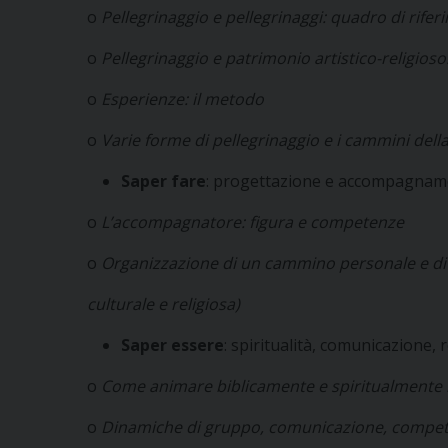
o
P
ellegrinaggio e pellegrinaggi: quadro di rife
o
P
ellegrinaggio e patrimonio artistico-religioso
o
E
sperienze: il metodo
o
V
arie forme di pellegrinaggio e i cammini dell
S
aper fare
: progettazione e accompagnam
o
L
’
accompagnatore: figura e competenze
o
Or
ganizzazione di un cammino personale e di 
culturale e religiosa)
S
aper essere
: spiritualità, comunicazione, 
o
C
ome animare biblicamente e spiritualmente 
o
Di
namiche di gruppo, comunicazione, compete