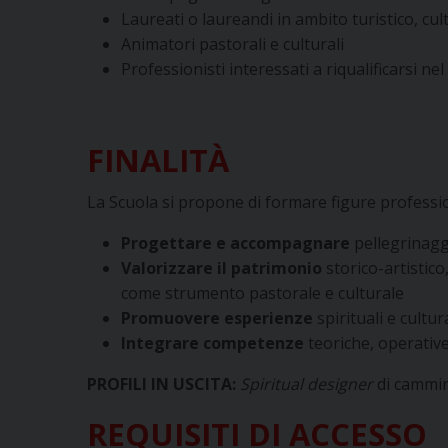
Laureati o laureandi in ambito turistico, cul
Animatori pastorali e culturali
Professionisti interessati a riqualificarsi nel
FINALITÀ
La Scuola si propone di formare figure profession
Progettare e accompagnare
pellegrinaggi
Valorizzare il patrimonio
storico-artistico
come strumento pastorale e culturale
Promuovere esperienze
spirituali e cultur
Integrare competenze
teoriche, operative
PR
O
FILI IN USCITA:
Spiritual designer
di cammini
RE
Q
U
I
SI
TI DI ACCESSO