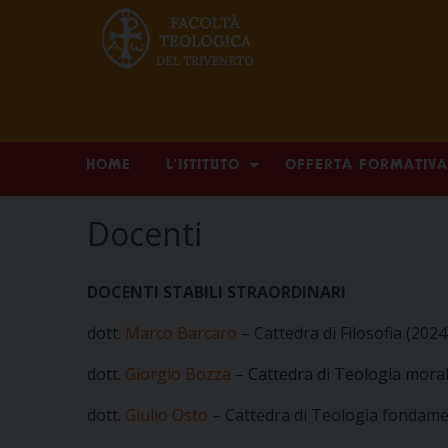
Skip
HOME
L’ISTITUTO
OFFERTA FORMATIVA
to
content
Docenti
DOCENTI STABILI STRAORDINARI
dott.
Marco Barcaro
– Cattedra di Filosofia (2024
dott.
Giorgio Bozza
– Cattedra di Teologia moral
dott.
Giulio Osto
– Cattedra di Teologia fondame