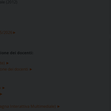
ale (2012)
025/2026►
zione dei docenti:
te) ►
zione dei docenti ►
io ►
 ►
vagna Interattiva Multimediale) ►