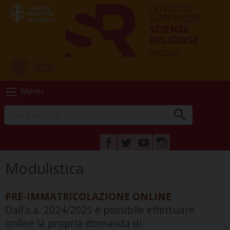
Skip
Menu
to
content
FACEBOOK
TWITTER
YOUTUBE
INSTAGRAM
Modulistica
PRE-IMMATRICOLAZIONE ONLINE
Dall’a.a. 2024/2025 è possibile effettuare
online la propria domanda di