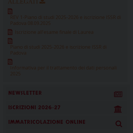
b
e
a
e
s
g
l
t
o
r
d
d
A
r
REV 1-Piano di studi 2025-2026 e iscrizione ISSR di
o
e
s
I
p
a
Padova 08.09.2025
k
s
n
p
m
t
Iscrizione all'esame finale di Laurea
Piano di studi 2025-2026 e iscrizione ISSR di
Padova
Informativa per il trattamento dei dati personali
2025
NEWSLETTER
ISCRIZIONI 2026-27
IMMATRICOLAZIONE ONLINE