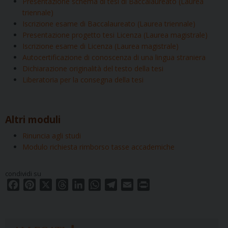
Presentazione schema di tesi di Baccalaureato (Laurea
triennale)
Iscrizione esame di Baccalaureato (Laurea triennale)
Presentazione progetto tesi Licenza (Laurea magistrale)
Iscrizione esame di Licenza (Laurea magistrale)
Autocertificazione di conoscenza di una lingua straniera
Dichiarazione originalità del testo della tesi
Liberatoria per la consegna della tesi
Altri moduli
Rinuncia agli studi
Modulo richiesta rimborso tasse accademiche
condividi su
F
P
X
T
L
W
T
E
P
a
i
h
i
h
e
m
r
c
n
r
n
a
l
a
i
e
t
e
k
t
e
i
n