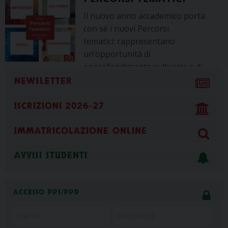
Il nuovo anno accademico porta
con sé i nuovi Percorsi
tematici: rappresentano
un’opportunità di
approfondimento culturale e di
riflessione su temi di grande attualità, con l’obiettivo di
NEWSLETTER
favorire la crescita personale, il confronto e la
partecipazione consapevole. La proposta si caratterizza
ISCRIZIONI 2026-27
[…]
IMMATRICOLAZIONE ONLINE
SAE – Sessione autunnale
AVVISI STUDENTI
esami
Gentili Studenti, Allego di seguito il
ACCESSO PPS/PPD
riepilogo delle date degli Esami
programmate per la Sessione Autunnale Esami ( 3 – 25
settembre 2026). Ricordiamo che per conseguire