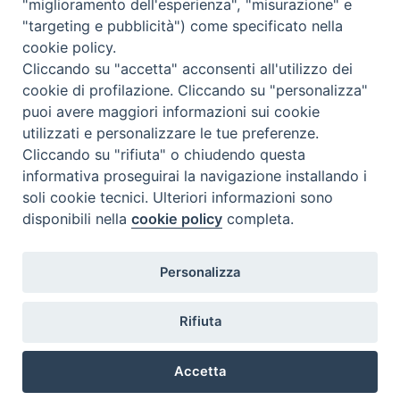
"miglioramento dell'esperienza", "misurazione" e
"targeting e pubblicità") come specificato nella
cookie policy.
Cliccando su "accetta" acconsenti all'utilizzo dei
altre news
cookie di profilazione. Cliccando su "personalizza"
puoi avere maggiori informazioni sui cookie
utilizzati e personalizzare le tue preferenze.
Cliccando su "rifiuta" o chiudendo questa
informativa proseguirai la navigazione installando i
ISTITUTO SUPERIORE DI SCIENZE RELIGIOSE DI
soli cookie tecnici. Ulteriori informazioni sono
PADOVA
disponibili nella
cookie policy
completa.
Via del Seminario 7, 35122 Padova
Telefono: 049 664116 - Fax: 049 8785144
Personalizza
e-mail: segreteria@issrdipadova.it
Rifiuta
Copyright © ISSR di Padova
Accetta