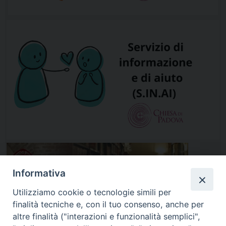
Scienze Religiose di Padova
Il vescovo di Padova, mons. Claudio Cipolla, Moderatore
dell’Istituto Superiore di Scienze Religiose, ha nominato
Segretario dell’Istituto don Lorenzo Voltolin per il
quadriennio 2026-2030. Voltolin prende il posto di don
Giulio Osto, Segretario dal 2020, nominato Direttore il
12 maggio […]
“Gli occhi della fede”
A cinquant’anni dalla prima
traduzione italiana, il saggio “Gli
Informativa
occhi della fede” inizia una nuova
vita con una nuova traduzione ed
Utilizziamo cookie o tecnologie simili per
edizione a cura di Giulio Osto e
finalità tecniche e, con il tuo consenso, anche per
l’introduzione di Gilberto Sabbadin.
altre finalità ("interazioni e funzionalità semplici",
Il breve testo è il volume n. 400 […]