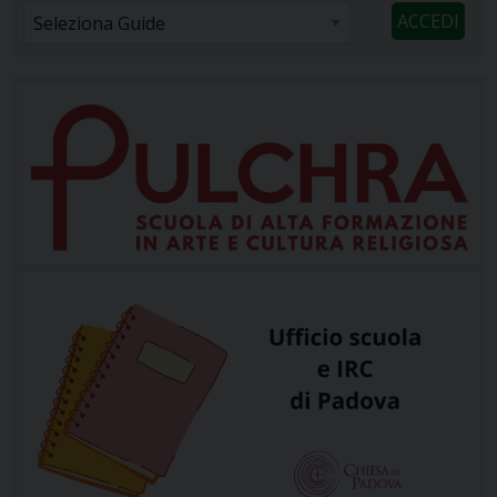
l’Esame di Grado Baccalaureato è neccessario la
conoscenza di una lingua straniera, per […]
Corso di lingua italiana
per studenti stranieri
Dal 7 al 25 settembre 2026 si terrà
il corso di lingua italiana per
studenti stranieri. Le lezioni
saranno dal lunedì al venerdì, dalle 9 alle 12. Esame
scritto in presenza: 25 settembre. Il corso è rivolto agli
studenti e […]
Don Lorenzo Voltolin
nuovo Segretario
dell’Istituto Superiore di