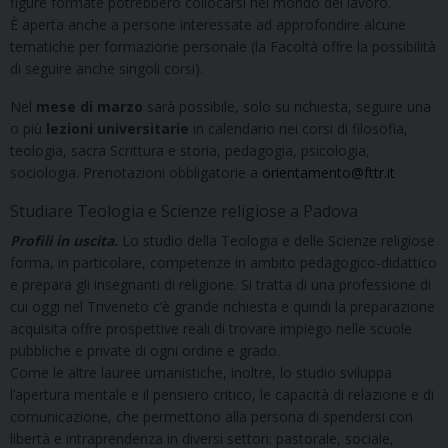
figure formate potrebbero collocarsi nel mondo del lavoro.
È aperta anche a persone interessate ad approfondire alcune
tematiche per formazione personale (la Facoltà offre la possibilità
di seguire anche singoli corsi).
Nel
mese di marzo
sarà possibile, solo su richiesta, seguire una
o più
lezioni universitarie
in calendario nei corsi di filosofia,
teologia, sacra Scrittura e storia, pedagogia, psicologia,
sociologia. Prenotazioni obbligatorie a
orientamento@fttr.it
Studiare Teologia e Scienze religiose a Padova
Profili in uscita.
Lo studio della Teologia e delle Scienze religiose
forma, in particolare, competenze in ambito pedagogico-didattico
e prepara gli insegnanti di religione. Si tratta di una professione di
cui oggi nel Triveneto c’è grande richiesta e quindi la preparazione
acquisita offre prospettive reali di trovare impiego nelle scuole
pubbliche e private di ogni ordine e grado.
Come le altre lauree umanistiche, inoltre, lo studio sviluppa
l’apertura mentale e il pensiero critico, le capacità di relazione e di
comunicazione, che permettono alla persona di spendersi con
libertà e intraprendenza in diversi settori: pastorale, sociale,