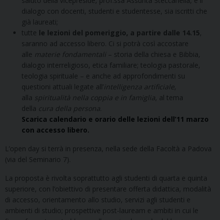
saluto della vicepreside, prof.ssa Assunta Steccanella, e il
dialogo con docenti, studenti e studentesse, sia iscritti che
già laureati;
tutte
le lezioni del pomeriggio, a partire dalle 14.15
,
saranno ad accesso libero. Ci si potrà così accostare
alle
materie fondamentali
– storia della chiesa e Bibbia,
dialogo interreligioso, etica familiare; teologia pastorale,
teologia spirituale – e anche ad approfondimenti su
questioni attuali legate all’
intelligenza artificiale
,
alla
spiritualità nella coppia e in famiglia
, al tema
della
cura della persona
.
Scarica calendario e orario delle lezioni dell’11 marzo
con accesso libero.
L’open day si terrà in presenza, nella sede della Facoltà a Padova
(via del Seminario 7).
La proposta è rivolta soprattutto agli studenti di quarta e quinta
superiore, con l’obiettivo di presentare offerta didattica, modalità
di accesso, orientamento allo studio, servizi agli studenti e
ambienti di studio; prospettive post-lauream e ambiti in cui le