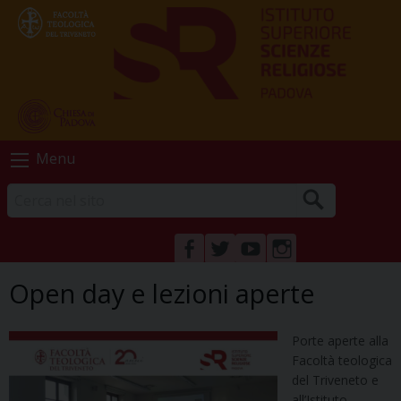
Skip
Menu
to
content
FACEBOOK
TWITTER
YOUTUBE
INSTAGRAM
Open day e lezioni aperte
Porte aperte alla
Facoltà teologica
del Triveneto e
all’Istituto