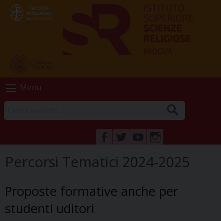
Skip
Menu
to
content
FACEBOOK
TWITTER
YOUTUBE
INSTAGRAM
Percorsi Tematici 2024-2025
Proposte formative anche per
studenti uditori