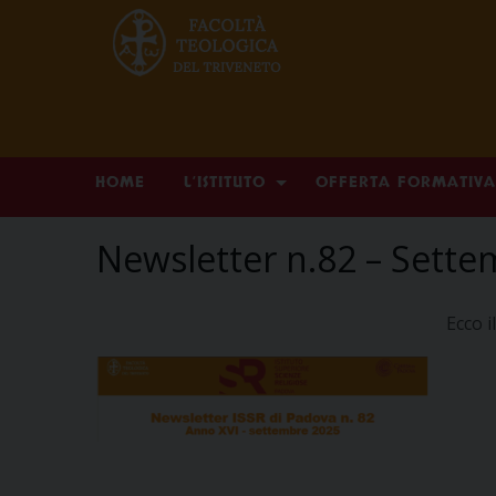
Skip
HOME
L’ISTITUTO
OFFERTA FORMATIVA
to
content
Newsletter n.82 – Sett
Ecco 