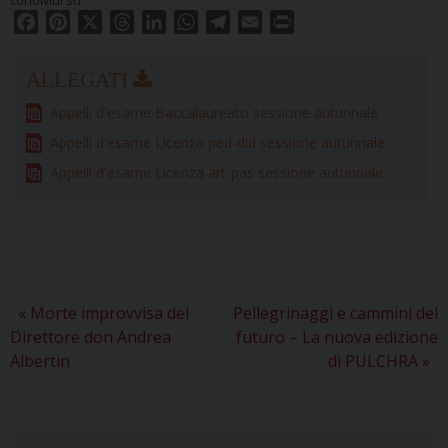
F
P
X
T
L
W
T
E
P
a
i
h
i
h
e
m
r
c
n
r
n
a
l
a
i
e
t
e
k
t
e
i
n
Appelli d'esame Baccalaureato sessione autunnale
b
e
a
e
s
g
l
t
o
r
d
d
A
r
Appelli d'esame Licenza ped-did sessione autunnale
o
e
s
I
p
a
Appelli d'esame Licenza art-pas sessione autunnale
k
s
n
p
m
t
«
Morte improvvisa del
Pellegrinaggi e cammini del
Direttore don Andrea
futuro – La nuova edizione
Albertin
di PULCHRA
»