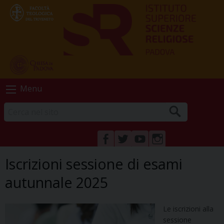
Skip
Menu
to
content
FACEBOOK
TWITTER
YOUTUBE
INSTAGRAM
Iscrizioni sessione di esami
autunnale 2025
Le iscrizioni alla
sessione