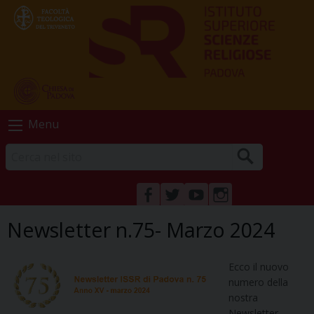
Skip
Menu
to
content
FACEBOOK
TWITTER
YOUTUBE
INSTAGRAM
Newsletter n.75- Marzo 2024
Ecco il nuovo
numero della
nostra
Newsletter