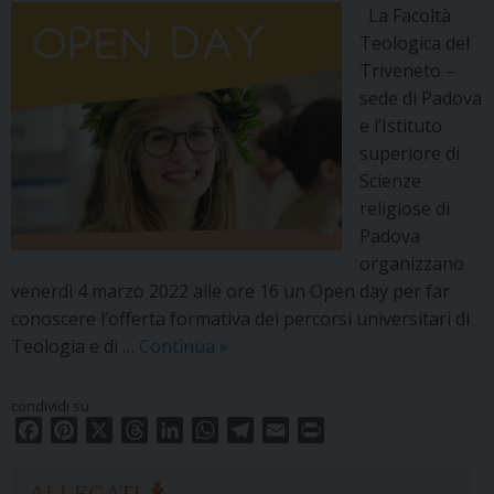
La Facoltà
Teologica del
Triveneto –
sede di Padova
e l’Istituto
superiore di
Scienze
religiose di
Padova
organizzano
venerdì 4 marzo 2022 alle ore 16 un Open day per far
conoscere l’offerta formativa dei percorsi universitari di
Open
Teologia e di …
Continua
»
day
–
condividi su
Studiare
F
P
X
T
L
W
T
E
P
Teologia
a
i
h
i
h
e
m
r
c
n
r
n
e
a
l
a
i