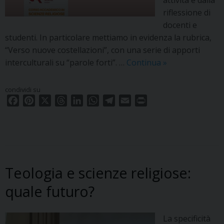
riflessione di
docenti e
studenti. In particolare mettiamo in evidenza la rubrica,
“Verso nuove costellazioni”, con una serie di apporti
Newsletter
interculturali su “parole forti”. …
Continua
»
n.66-
Giugno
condividi su
2022
F
P
X
T
L
W
T
E
P
a
i
h
i
h
e
m
r
c
n
r
n
a
l
a
i
e
t
e
k
t
e
i
n
b
e
a
e
s
g
l
t
o
r
d
d
A
r
Teologia e scienze religiose:
o
e
s
I
p
a
k
s
n
p
m
quale futuro?
t
La specificità