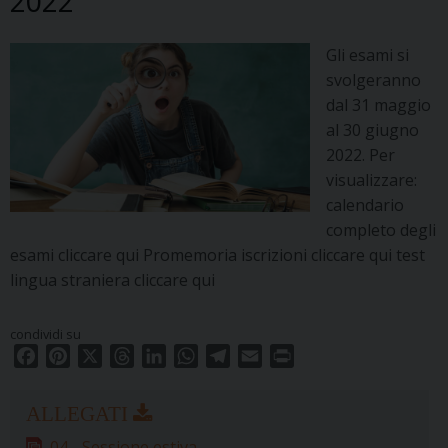
2022
Gli esami si
svolgeranno
dal 31 maggio
al 30 giugno
2022. Per
visualizzare:
calendario
completo degli
esami cliccare qui Promemoria iscrizioni cliccare qui test
lingua straniera cliccare qui
condividi su
F
P
X
T
L
W
T
E
P
a
i
h
i
h
e
m
r
c
n
r
n
a
l
a
i
e
t
e
k
t
e
i
n
04 - Sessione estiva