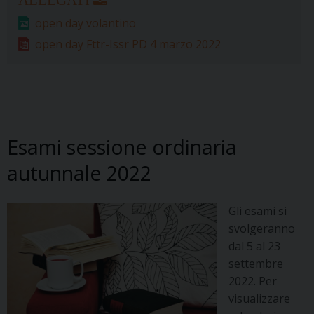
e
t
e
k
t
e
i
n
Scienze
open day volantino
b
e
a
e
s
g
l
t
religiose
o
r
d
d
A
r
open day Fttr-Issr PD 4 marzo 2022
a
o
e
s
I
p
a
Padova
k
s
n
p
m
t
Esami sessione ordinaria
autunnale 2022
Gli esami si
svolgeranno
dal 5 al 23
settembre
2022. Per
visualizzare