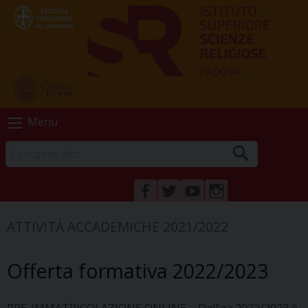
Skip
Menu
to
content
FACEBOOK
TWITTER
YOUTUBE
INSTAGRAM
ATTIVITÀ ACCADEMICHE 2021/2022
Offerta formativa 2022/2023
PRE-IMMATRICOLAZIONE ONLINE – Dall’aa 2022/2023 è