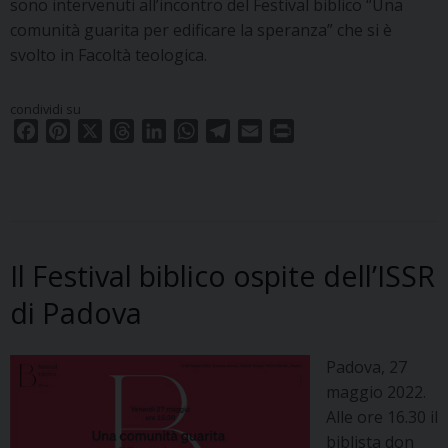
sono intervenuti all’incontro del Festival biblico “Una
comunità guarita per edificare la speranza” che si è
svolto in Facoltà teologica.
condividi su
F
P
X
T
L
W
T
E
P
a
i
h
i
h
e
m
r
c
n
r
n
a
l
a
i
e
t
e
k
t
e
i
n
b
e
a
e
s
g
l
t
o
r
d
d
A
r
Il Festival biblico ospite dell’ISSR
o
e
s
I
p
a
k
s
n
p
m
di Padova
t
Padova, 27
maggio 2022.
Alle ore 16.30 il
biblista don