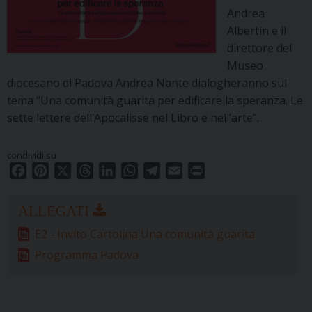
Andrea
Albertin e il
direttore del
Museo
diocesano di Padova Andrea Nante dialogheranno sul
tema “Una comunità guarita per edificare la speranza. Le
sette lettere dell’Apocalisse nel Libro e nell’arte”.
condividi su
F
P
X
T
L
W
T
E
P
a
i
h
i
h
e
m
r
c
n
r
n
a
l
a
i
e
t
e
k
t
e
i
n
E2 - Invito Cartolina Una comunità guarita
b
e
a
e
s
g
l
t
o
r
d
d
A
r
Programma Padova
o
e
s
I
p
a
k
s
n
p
m
t