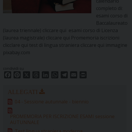
calendario
completo di:
esami corso di
Baccalaureato
(laurea triennale) cliccare qui esami corso di Licenza
(laurea magistrale) cliccare qui Promemoria iscrizioni
clicclare qui test di lingua straniera cliccare qui immagine
pixabay.com
condividi su
F
P
X
T
L
W
T
E
P
a
i
h
i
h
e
m
r
c
n
r
n
a
l
a
i
e
t
e
k
t
e
i
n
04 - Sessione autunnale - biennio
b
e
a
e
s
g
l
t
o
r
d
d
A
r
PROMEMORIA PER ISCRIZIONE ESAMI sessione
o
e
s
I
p
a
AUTUNNALE
k
s
n
p
m
Test lingua straniera moderna
t