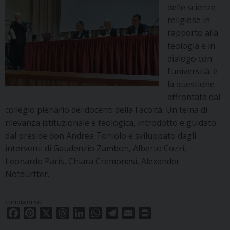
delle scienze
religiose in
rapporto alla
teologia e in
dialogo con
l’università: è
la questione
affrontata dal
collegio plenario dei docenti della Facoltà. Un tema di
rilevanza istituzionale e teologica, introdotto e guidato
dal preside don Andrea Toniolo e sviluppato dagli
interventi di Gaudenzio Zambon, Alberto Cozzi,
Leonardo Paris, Chiara Cremonesi, Alexander
Notdurfter.
condividi su
F
P
X
T
L
W
T
E
P
a
i
h
i
h
e
m
r