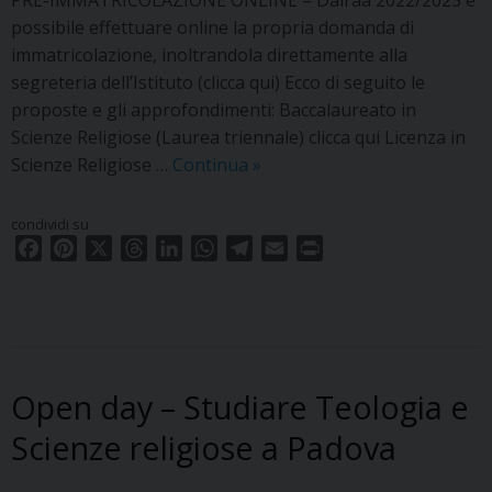
possibile effettuare online la propria domanda di
immatricolazione, inoltrandola direttamente alla
segreteria dell’Istituto (clicca qui) Ecco di seguito le
proposte e gli approfondimenti: Baccalaureato in
Scienze Religiose (Laurea triennale) clicca qui Licenza in
Offerta
Scienze Religiose …
Continua
»
formativa
2022/2023
condividi su
F
P
X
T
L
W
T
E
P
a
i
h
i
h
e
m
r
c
n
r
n
a
l
a
i
e
t
e
k
t
e
i
n
b
e
a
e
s
g
l
t
o
r
d
d
A
r
Open day – Studiare Teologia e
o
e
s
I
p
a
k
s
n
p
m
Scienze religiose a Padova
t