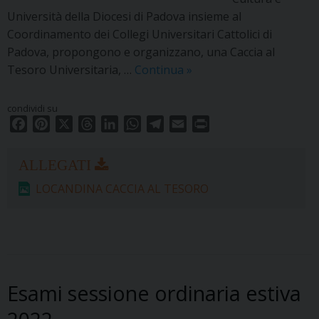
Università della Diocesi di Padova insieme al
Coordinamento dei Collegi Universitari Cattolici di
Padova, propongono e organizzano, una Caccia al
“Gli
Tesoro Universitaria, …
Continua
»
800
segreti
condividi su
di
F
P
X
T
L
W
T
E
P
Unipd”
a
i
h
i
h
e
m
r
c
n
r
n
a
l
a
i
e
t
e
k
t
e
i
n
LOCANDINA CACCIA AL TESORO
b
e
a
e
s
g
l
t
o
r
d
d
A
r
o
e
s
I
p
a
k
s
n
p
m
t
Esami sessione ordinaria estiva