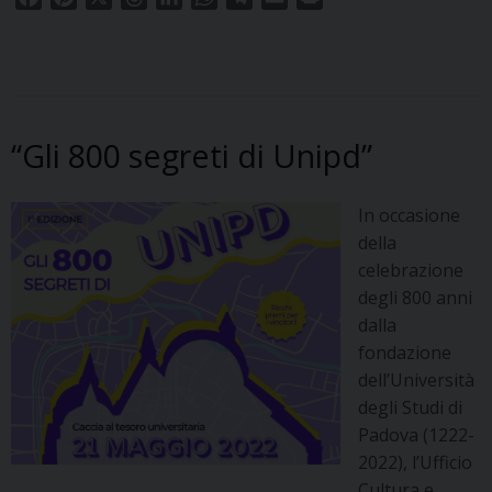
a
i
h
i
h
e
m
r
c
n
r
n
a
l
a
i
e
t
e
k
t
e
i
n
b
e
a
e
s
g
l
t
o
r
d
d
A
r
“Gli 800 segreti di Unipd”
o
e
s
I
p
a
k
s
n
p
m
t
In occasione
della
celebrazione
degli 800 anni
dalla
fondazione
dell’Università
degli Studi di
Padova (1222-
2022), l’Ufficio
Cultura e