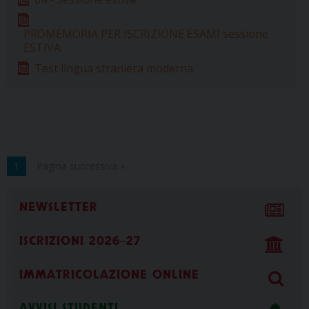
b
e
a
e
s
g
l
t
o
r
d
d
A
r
PROMEMORIA PER ISCRIZIONE ESAMI sessione
o
e
s
I
p
a
ESTIVA
k
s
n
p
m
Test lingua straniera moderna
t
1
Pagina successiva »
NEWSLETTER
ISCRIZIONI 2026-27
IMMATRICOLAZIONE ONLINE
AVVISI STUDENTI