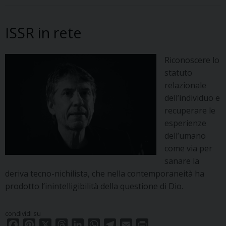
ISSR in rete
Riconoscere lo
statuto
relazionale
dell’individuo e
recuperare le
esperienze
dell’umano
come via per
sanare la
deriva tecno-nichilista, che nella contemporaneità ha
prodotto l’inintelligibilità della questione di Dio.
condividi su
F
P
X
T
L
W
T
E
P