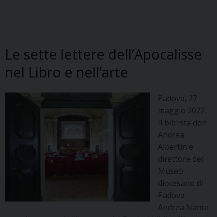
c
n
r
n
a
l
a
i
e
t
e
k
t
e
i
n
b
e
a
e
s
g
l
t
o
r
d
d
A
r
Le sette lettere dell’Apocalisse
o
e
s
I
p
a
k
s
n
p
m
nel Libro e nell’arte
t
Padova, 27
maggio 2022.
Il biblista don
Andrea
Albertin e
direttore del
Museo
diocesano di
Padova
Andrea Nante